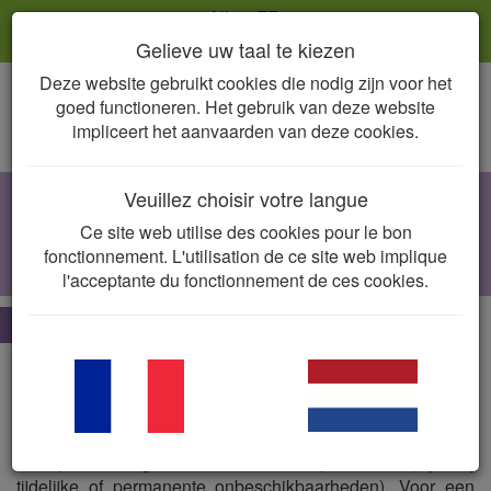
NL
FR
Gelieve uw taal te kiezen
Deze website gebruikt cookies die nodig zijn voor het
Togg
goed functioneren. Het gebruik van deze website
navig
impliceert het aanvaarden van deze cookies.
Veuillez choisir votre langue
Cholangitis
Ce site web utilise des cookies pour le bon
E. coli, Streptococcus
spp.,
Enterococcus
fonctionnement. L'utilisation de ce site web implique
spp.,
Salmonella
spp., anaëroben
l'acceptante du fonctionnement de ces cookies.
De essentie
Lijst van vergunde producten.
Dit voor de betreffende diersoort + indicatie. Deze lijst is
mogelijks onvolledig (bijv. nieuw vergunde producten hier
nog niet vermeld) of niet volledig in overeenstemming met
de op heden gecommercialiseerde producten (bijv. bij
tijdelijke of permanente onbeschikbaarheden). Voor een