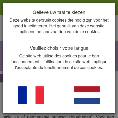
NL
FR
Gelieve uw taal te kiezen
Deze website gebruikt cookies die nodig zijn voor het
Togg
goed functioneren. Het gebruik van deze website
navig
impliceert het aanvaarden van deze cookies.
Veuillez choisir votre langue
Cholangitis
Ce site web utilise des cookies pour le bon
E. coli, Streptococcus
spp.,
Enterococcus
fonctionnement. L'utilisation de ce site web implique
spp.,
Salmonella
spp., anaëroben
l'acceptante du fonctionnement de ces cookies.
De essentie
Lijst van vergunde producten.
Dit voor de betreffende diersoort + indicatie. Deze lijst is
mogelijks onvolledig (bijv. nieuw vergunde producten hier
nog niet vermeld) of niet volledig in overeenstemming met
de op heden gecommercialiseerde producten (bijv. bij
tijdelijke of permanente onbeschikbaarheden). Voor een