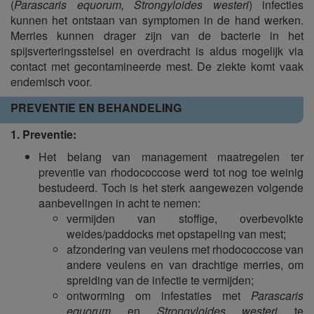
(
Parascaris equorum, Strongyloides westeri
) infecties
kunnen het ontstaan van symptomen in de hand werken.
Merries kunnen drager zijn van de bacterie in het
spijsverteringsstelsel en overdracht is aldus mogelijk via
contact met gecontamineerde mest. De ziekte komt vaak
endemisch voor.
PREVENTIE EN BEHANDELING
1. Preventie:
Het belang van management maatregelen ter
preventie van rhodococcose werd tot nog toe weinig
bestudeerd. Toch is het sterk aangewezen volgende
aanbevelingen in acht te nemen:
vermijden van stoffige, overbevolkte
weides/paddocks met opstapeling van mest;
afzondering van veulens met rhodococcose van
andere veulens en van drachtige merries, om
spreiding van de infectie te vermijden;
ontworming om infestaties met
Parascaris
equorum
en
Strongyloides westeri
te