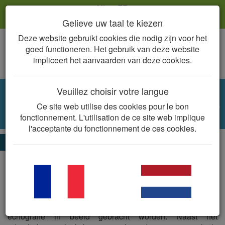
NL
FR
Gelieve uw taal te kiezen
Deze website gebruikt cookies die nodig zijn voor het
Togg
goed functioneren. Het gebruik van deze website
navig
impliceert het aanvaarden van deze cookies.
Veuillez choisir votre langue
Rhodococcus equi bij veulens en opfok
Ce site web utilise des cookies pour le bon
Rhodococcus equi
fonctionnement. L'utilisation de ce site web implique
l'acceptante du fonctionnement de ces cookies.
De essentie
Rhodococcus equi
komt vooral voor bij veulens van één tot
zes maanden leeftijd en geeft aanleiding tot een
pneumonie (etterige neusvloei, hoest, koorts, …). Typisch
voor
R. equi
zijn de abcessen die in de longen gevormd
worden. Deze kunnen meestal door middel van RX en/of
echografie in beeld gebracht worden. Naast het