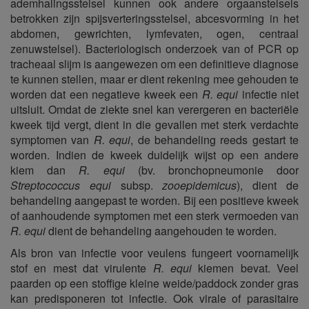
ademhalingsstelsel kunnen ook andere orgaanstelsels
betrokken zijn spijsverteringsstelsel, abcesvorming in het
abdomen, gewrichten, lymfevaten, ogen, centraal
zenuwstelsel). Bacteriologisch onderzoek van of PCR op
tracheaal slijm is aangewezen om een definitieve diagnose
te kunnen stellen, maar er dient rekening mee gehouden te
worden dat een negatieve kweek een
R. equi
infectie niet
uitsluit. Omdat de ziekte snel kan verergeren en bacteriële
kweek tijd vergt, dient in die gevallen met sterk verdachte
symptomen van
R. equi
, de behandeling reeds gestart te
worden. Indien de kweek duidelijk wijst op een andere
kiem dan
R. equi
(bv. bronchopneumonie door
Streptococcus equi
subsp.
zooepidemicus
), dient de
behandeling aangepast te worden. Bij een positieve kweek
of aanhoudende symptomen met een sterk vermoeden van
R. equi
dient de behandeling aangehouden te worden.
Als bron van infectie voor veulens fungeert voornamelijk
stof en mest dat virulente
R. equi
kiemen bevat. Veel
paarden op een stoffige kleine weide/paddock zonder gras
kan predisponeren tot infectie. Ook virale of parasitaire