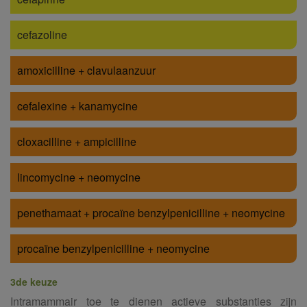
cefazoline
amoxicilline + clavulaanzuur
cefalexine + kanamycine
cloxacilline + ampicilline
lincomycine + neomycine
penethamaat + procaïne benzylpenicilline + neomycine
procaïne benzylpenicilline + neomycine
3de keuze
Intramammair toe te dienen actieve substanties zijn