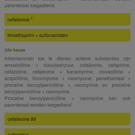
parenteraal toegediend.
1
cefalexine
trimethoprim + sulfonamiden
2de keuze
Intramammair toe te dienen actieve substanties zijn
amoxicilline + clavulaanzuur, cefalexine, cefapirine,
cefazoline, cefalexine + kanamycine, cloxacilline +
ampicilline, lincomycine + neomycine, penethamaat +
procaïne benzylpenicilline + neomycine en procaïne
benzylpenicilline + neomycine.
Procaïne benzylpenicilline + neomycine kan ook
parenteraal worden toegediend.
cefalexine IM
cefapirine