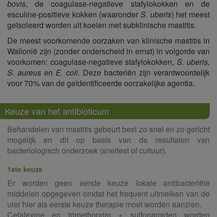
bovis
, de coagulase-negatieve stafylokokken en de
esculine-positieve kokken (waaronder
S. uberis
) het meest
geïsoleerd worden uit koeien met subklinische mastitis.
De meest voorkomende oorzaken van klinische mastitis in
Wallonië zijn (zonder onderscheid in ernst) in volgorde van
voorkomen: coagulase-negatieve stafylokokken,
S. uberis,
S. aureus
en
E. coli
. Deze bacteriën zijn verantwoordelijk
voor 70% van de geïdentificeerde oorzakelijke agentia.
Keuze van het antibioticum
Behandelen van mastitis gebeurt best zo snel en zo gericht
mogelijk en dit op basis van de resultaten van
bacteriologisch onderzoek (sneltest of cultuur).
1ste keuze
Er worden geen eerste keuze lokale antibacteriële
middelen opgegeven omdat het frequent uitmelken van de
uier hier als eerste keuze therapie moet worden aanzien.
Cefalexine en trimethoprim + sulfonamiden worden