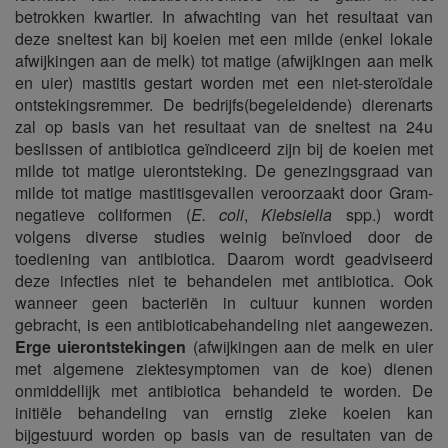
betrokken kwartier. In afwachting van het resultaat van
deze sneltest kan bij koeien met een milde (enkel lokale
afwijkingen aan de melk) tot matige (afwijkingen aan melk
en uier) mastitis gestart worden met een niet-steroïdale
ontstekingsremmer. De bedrijfs(begeleidende) dierenarts
zal op basis van het resultaat van de sneltest na 24u
beslissen of antibiotica geïndiceerd zijn bij de koeien met
milde tot matige uierontsteking. De genezingsgraad van
milde tot matige mastitisgevallen veroorzaakt door Gram-
negatieve coliformen (
E. coli
,
Klebsiella
spp.) wordt
volgens diverse studies weinig beïnvloed door de
toediening van antibiotica. Daarom wordt geadviseerd
deze infecties niet te behandelen met antibiotica. Ook
wanneer geen bacteriën in cultuur kunnen worden
gebracht, is een antibioticabehandeling niet aangewezen.
Erge uierontstekingen
(afwijkingen aan de melk en uier
met algemene ziektesymptomen van de koe) dienen
onmiddellijk met antibiotica behandeld te worden. De
initiële behandeling van ernstig zieke koeien kan
bijgestuurd worden op basis van de resultaten van de