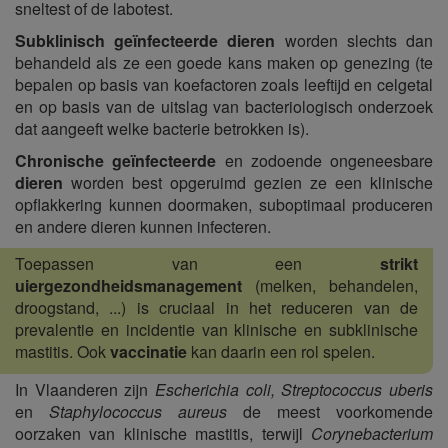
sneltest of de labotest.
Subklinisch geïnfecteerde dieren
worden slechts dan
behandeld als ze een goede kans maken op genezing (te
bepalen op basis van koefactoren zoals leeftijd en celgetal
en op basis van de uitslag van bacteriologisch onderzoek
dat aangeeft welke bacterie betrokken is).
Chronische geïnfecteerde
en zodoende ongeneesbare
dieren
worden best opgeruimd gezien ze een klinische
opflakkering kunnen doormaken, suboptimaal produceren
en andere dieren kunnen infecteren.
Toepassen van een
strikt
uiergezondheidsmanagement
(melken, behandelen,
droogstand, ...) is cruciaal in het reduceren van de
prevalentie en incidentie van klinische en subklinische
mastitis. Ook
vaccinatie
kan daarin een rol spelen.
In Vlaanderen zijn
Escherichia coli, Streptococcus uberis
en
Staphylococcus aureus
de meest voorkomende
oorzaken van klinische mastitis, terwijl
Corynebacterium