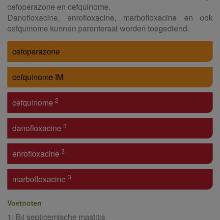
cefoperazone en cefquinome.
Danofloxacine, enrofloxacine, marbofloxacine en ook
cefquinome kunnen parenteraal worden toegediend.
cefoperazone
cefquinome IM
2
cefquinome
3
danofloxacine
3
enrofloxacine
3
marbofloxacine
Voetnoten
1: Bij septicemische mastitis