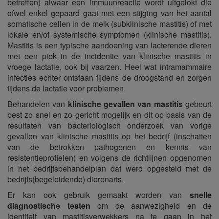
betreffen) alwaar een immuunreactie wordt uitgelokt die
ofwel enkel gepaard gaat met een stijging van het aantal
somatische cellen in de melk (subklinische mastitis) of met
lokale en/of systemische symptomen (klinische mastitis).
Mastitis is een typische aandoening van lacterende dieren
met een piek in de incidentie van klinische mastitis in
vroege lactatie, ook bij vaarzen. Heel wat intramammaire
infecties echter ontstaan tijdens de droogstand en zorgen
tijdens de lactatie voor problemen.
Behandelen van
klinische gevallen van mastitis
gebeurt
best zo snel en zo gericht mogelijk en dit op basis van de
resultaten van bacteriologisch onderzoek van vorige
gevallen van klinische mastitis op het bedrijf (inschatten
van de betrokken pathogenen en kennis van
resistentieprofielen) en volgens de richtlijnen opgenomen
in het bedrijfsbehandelplan dat werd opgesteld met de
bedrijfs(begeleidende) dierenarts.
Er kan ook gebruik gemaakt worden van
snelle
diagnostische testen
om de aanwezigheid en de
identiteit van mastitisverwekkers na te gaan in het