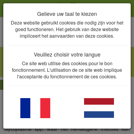
NL
FR
Gelieve uw taal te kiezen
Deze website gebruikt cookies die nodig zijn voor het
Togg
goed functioneren. Het gebruik van deze website
navig
impliceert het aanvaarden van deze cookies.
Veuillez choisir votre langue
Mastitis door Gram-negatieve bacteriën
Ce site web utilise des cookies pour le bon
Escherichia coli
, e.a.
fonctionnement. L'utilisation de ce site web implique
l'acceptante du fonctionnement de ces cookies.
De essentie
Mastitis is de inflammatoire respons ter hoogte van het
uierweefsel die hoofdzakelijk ontstaat ten gevolge van een
bacteriële intramammaire infectie. Via het slotgat en het
tepelkanaal dringen bacteriën het hogerliggend
uierweefsel binnen (met als belangrijke uitzondering
Mycoplasma
spp. waar het hematogene infecties kan