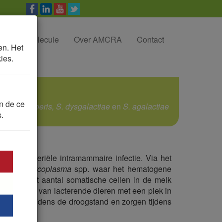
Zoek molecule
Over AMCRA
Contact
en. Het
ies.
on de ce
ococcus uberis, S. dysgalactiae
en
S. agalactiae
.
n een bacteriële intramammaire infectie. Via het
ondering
Mycoplasma
spp. waar het hematogene
ging van het aantal somatische cellen in de melk
 aandoening van lacterende dieren met een piek in
r ontstaan tijdens de droogstand en zorgen tijdens