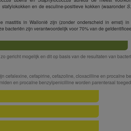
e stafylokokken en de esculine-positieve kokken (waaronder
S
mastitis in Wallonië zijn (zonder onderscheid in ernst) i
ze bacteriën zijn verantwoordelijk voor 70% van de geïdentificee
o gericht mogelijk en dit op basis van de resultaten van bacteri
n cefalexine, cefapirine, cefazoline, cloxacilline en procaïne be
miden en procaïne benzylpenicilline worden parenteraal toeged