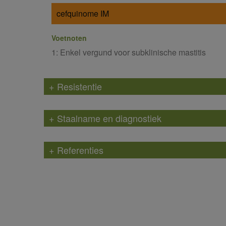
cefquinome IM
Voetnoten
1: Enkel vergund voor subklinische mastitis
+ Resistentie
+ Staalname en diagnostiek
+ Referenties