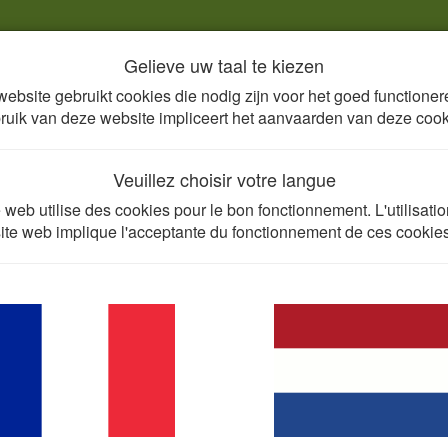
Gelieve uw taal te kiezen
Stapsgewijze keuze
Antibioticaklassen
ebsite gebruikt cookies die nodig zijn voor het goed functioner
ruik van deze website impliceert het aanvaarden van deze cook
Veuillez choisir votre langue
cteriën
 web utilise des cookies pour le bon fonctionnement. L'utilisati
Staphylococcus aureus, Strept
site web implique l'acceptante du fonctionnement de ces cookies
 van het uierweefsel die hoofdzakelijk ontstaat ten gevolge va
et hogerliggend uierweefsel binnen (met als belangrijke uitz
ie wordt uitgelokt die ofwel enkel gepaard gaat met een stij
emische symptomen (klinische mastitis). Mastitis is een typische
ctatie, ook bij vaarzen. Heel wat intramammaire infecties echte