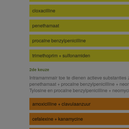
cloxacilline
penethamaat
procaïne benzylpenicilline
trimethoprim + sulfonamiden
2de keuze
Intramammair toe te dienen actieve substanties z
penethamaat + procaïne benzylpenicilline + neom
Tylosine en procaïne benzylpenicilline + neomy
amoxicilline + clavulaanzuur
cefalexine + kanamycine