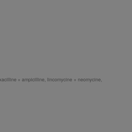
xacilline + ampicilline, lincomycine + neomycine,