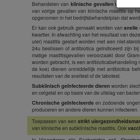
Behandelen van
klinische gevallen van mastit
van vorige gevallen van klinische mastitis op he
opgenomen in het bedrijfsbehandelplan dat werd 
Er kan ook gebruik gemaakt worden van
snelle
kwartier. In afwachting van het resultaat van dez
uier) mastitis gestart worden met een niet-stero
24u beslissen of antibiotica geïndiceerd zijn bi
matige mastitisgevallen veroorzaakt door Gram
worden gebracht, is een antibioticabehandeling
de koe) dienen onmiddellijk met antibiotica be
resultaten van de sneltest of de labotest.
Subklinisch geïnfecteerde dieren
worden slech
en celgetal en op basis van de uitslag van bacte
Chronische geïnfecteerde
en zodoende onge
produceren en andere dieren kunnen infecteren.
Toepassen van een
strikt uiergezondheidsm
van klinische en subklinische mastitis. Ook
vacci
In Vlaanderen zijn
Escherichia coli, Strepto