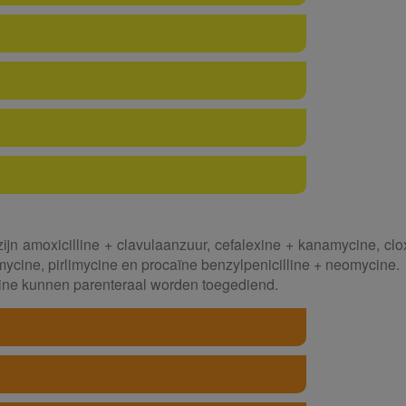
ijn amoxicilline + clavulaanzuur, cefalexine + kanamycine, clo
ycine, pirlimycine en procaïne benzylpenicilline + neomycine.
cine kunnen parenteraal worden toegediend.