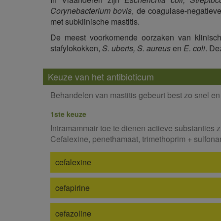
Corynebacterium bovis
, de coagulase-negatiev
met subklinische mastitis.
De meest voorkomende oorzaken van klinische 
stafylokokken,
S. uberis, S. aureus
en
E. coli
. De
Keuze van het antibioticum
Behandelen van mastitis gebeurt best zo snel en z
1ste keuze
Intramammair toe te dienen actieve substanties zij
Cefalexine, penethamaat, trimethoprim + sulfona
cefalexine
cefapirine
cefazoline