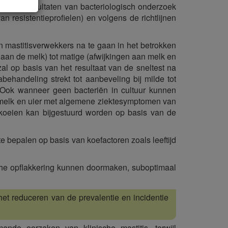
 van de resultaten van bacteriologisch onderzoek
n resistentieprofielen) en volgens de richtlijnen
 mastitisverwekkers na te gaan in het betrokken
n aan de melk) tot matige (afwijkingen aan melk en
zal op basis van het resultaat van de sneltest na
abehandeling strekt tot aanbeveling bij milde tot
. Ook wanneer geen bacteriën in cultuur kunnen
 melk en uier met algemene ziektesymptomen van
e koeien kan bijgestuurd worden op basis van de
bepalen op basis van koefactoren zoals leeftijd
he opflakkering kunnen doormaken, suboptimaal
 het reduceren van de prevalentie en incidentie
de oorzaken van klinische mastitis, terwijl