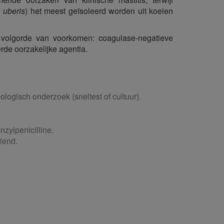
. uberis
) het meest geïsoleerd worden uit koeien
n volgorde van voorkomen: coagulase-negatieve
rde oorzakelijke agentia.
ologisch onderzoek (sneltest of cultuur).
nzylpenicilline.
iend.