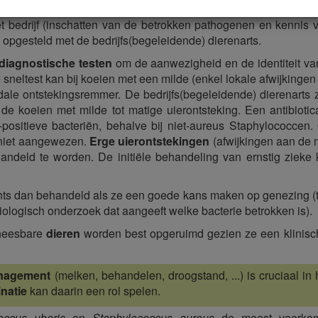
is
gebeurt best zo snel en zo gericht mogelijk en dit op basis
t bedrijf (inschatten van de betrokken pathogenen en kennis va
opgesteld met de bedrijfs(begeleidende) dierenarts.
 diagnostische testen
om de aanwezigheid en de identiteit van
e sneltest kan bij koeien met een milde (enkel lokale afwijkinge
ïdale ontstekingsremmer. De bedrijfs(begeleidende) dierenarts 
j de koeien met milde tot matige uierontsteking. Een antibiotic
-positieve bacteriën, behalve bij niet-aureus Staphylococcen
 niet aangewezen.
Erge uierontstekingen
(afwijkingen aan de
handeld te worden. De initiële behandeling van ernstig ziek
ts dan behandeld als ze een goede kans maken op genezing (te 
riologisch onderzoek dat aangeeft welke bacterie betrokken is).
neesbare
dieren
worden best opgeruimd gezien ze een klinisc
anagement
(melken, behandelen, droogstand, ...) is cruciaal in
natie
kan daarin een rol spelen.
coccus uberis
en
Staphylococcus aureus
de meest voorkomen