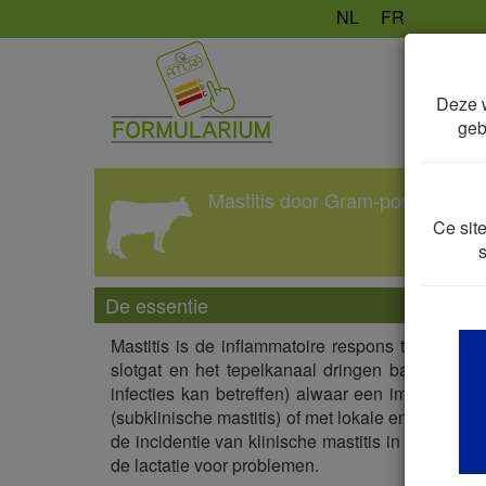
NL
FR
Deze w
geb
Mastitis door Gram-positieve ba
Ce site
De essentie
Mastitis is de inflammatoire respons ter hoogte
slotgat en het tepelkanaal dringen bacteriën h
infecties kan betreffen) alwaar een immuunreact
(subklinische mastitis) of met lokale en/of syst
de incidentie van klinische mastitis in vroege la
de lactatie voor problemen.