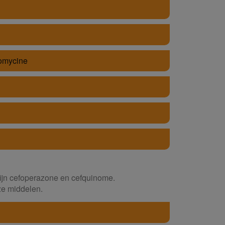
eomycine
zijn cefoperazone en cefquinome.
ze middelen.