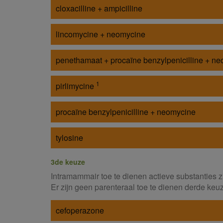
cloxacilline + ampicilline
lincomycine + neomycine
penethamaat + procaïne benzylpenicilline + n
1
pirlimycine
procaïne benzylpenicilline + neomycine
tylosine
3de keuze
Intramammair toe te dienen actieve substanties 
Er zijn geen parenteraal toe te dienen derde keu
cefoperazone