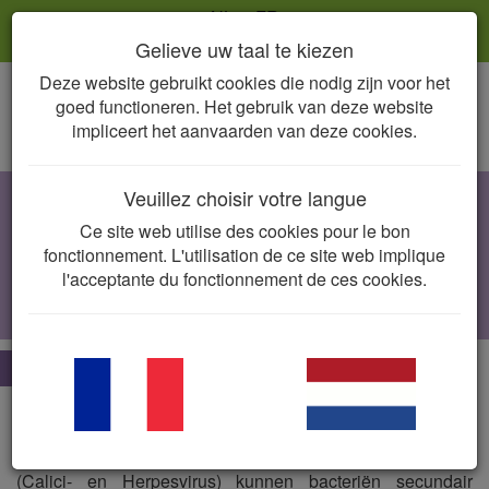
NL
FR
Gelieve uw taal te kiezen
Deze website gebruikt cookies die nodig zijn voor het
Togg
goed functioneren. Het gebruik van deze website
navig
impliceert het aanvaarden van deze cookies.
Veuillez choisir votre langue
Niesziekte: Bovenste luchtweginfectie
(inclusief rhinitis/sinusitis)
Ce site web utilise des cookies pour le bon
fonctionnement. L'utilisation de ce site web implique
Bordetella bronchiseptica, Chlamydia felis,
l'acceptante du fonctionnement de ces cookies.
Mycoplasma
spp.,
Pasteurella
spp.,
Streptococcus
spp.
De essentie
Niesziekte kan voorkomen in de
acute en
de
chronische
vorm
en wordt gekenmerkt door een conjunctivitis, rhinitis
en een bovenste luchtweginfectie. Naast virale agentia
(Calici- en Herpesvirus) kunnen bacteriën secundair