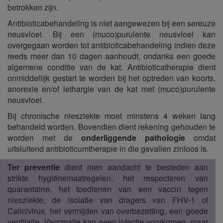
betrokken zijn.
Antibioticabehandeling is niet aangewezen bij een sereuze
neusvloei. Bij een (muco)purulente neusvloei kan
overgegaan worden tot antibioticabehandeling indien deze
reeds meer dan 10 dagen aanhoudt, ondanks een goede
algemene conditie van de kat. Antibioticatherapie dient
onmiddellijk gestart te worden bij het optreden van koorts,
anorexie en/of lethargie van de kat met (muco)purulente
neusvloei.
Bij chronische niesziekte moet minstens 4 weken lang
behandeld worden. Bovendien dient rekening gehouden te
worden met de
onderliggende pathologie
omdat
uitsluitend antibioticumtherapie in die gevallen zinloos is.
Ter preventie
dient men aandacht te besteden aan
strikte hygiënemaatregelen, het respecteren van
quarantaine, het toedienen van een vaccin tegen
niesziekte, de isolatie van dragers van FHV-1 of
Calicivirus, het vermijden van overbezetting, een goede
ventilatie. Vaccinatie kan geen infectie voorkomen, maar