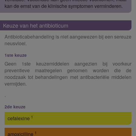
kan de ernst van de klinische symptomen verminderen.
Keuze van het antibioticum
Antibioticabehandeling is niet aangewezen bij een sereuze
neusvloei.
1ste keuze
Geen 1ste keuzemiddelen aangezien bij voorkeur
preventieve maatregelen genomen worden die de
noodzaak tot behandelingen met antibacteriële middelen
vermijden.
.
2de keuze
1
cefalexine
1
amoxicilline