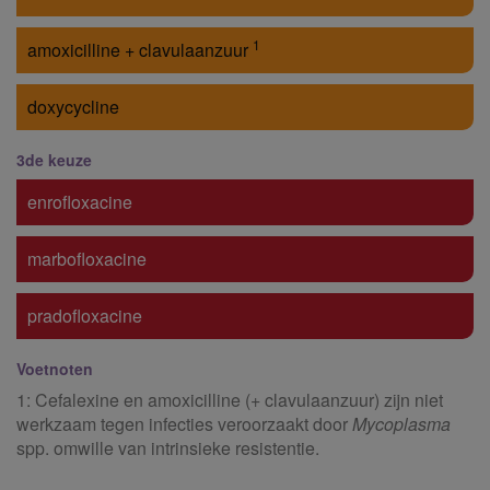
1
amoxicilline + clavulaanzuur
doxycycline
3de keuze
enrofloxacine
marbofloxacine
pradofloxacine
Voetnoten
1: Cefalexine en amoxicilline (+ clavulaanzuur) zijn niet
werkzaam tegen infecties veroorzaakt door
Mycoplasma
spp. omwille van intrinsieke resistentie.