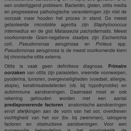
een onderliggend probleem. Bacteriën, gisten, otitis media
en progressieve pathologische veranderingen zijn niet de
oorzaak maar houden het proces in stand. De meest
geïsoleerde microbiële agentia zijn
Staphylococcus
intermedius
en de gist
Malassezia pachydermatis
. Meest
voorkomende Gram-negatieve staafjes zijn
Escherichia
coli, Pseudomonas aeruginosa
en
Proteus
spp.
Pseudomonas aeruginosa
is de meest voorkomende kiem
bij chronische otitis externa.
Otitis is vaak geen definitieve diagnose.
Primaire
oorzaken
van otitis zijn parasieten, vreemde voorwerpen,
pyoderma, tumoren, overgevoeligheden (voedsel, allergie,
atopie), keratinisatiedefecten (vb. bij hypothyroïdie) en
autoimmune aandoeningen. Daarnaast moet er ook
rekening gehouden worden met een aantal
predisponerende factoren
: anatomische aandoeningen
en/of afwijkingen aan de vorm van het oor, overdreven
vochtigheid van het oor (bv. bij zwemmen), iatrogene
factoren en obstructieve aandoeningen. Voor een
succesvolle behandeling is het noodzakelijk de