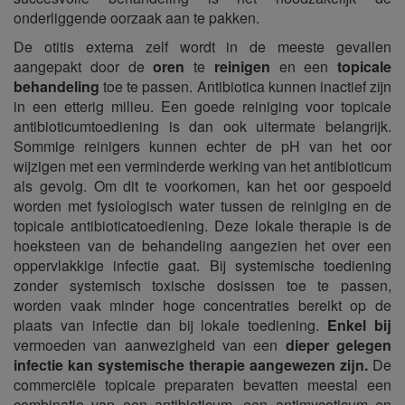
onderliggende oorzaak aan te pakken.
De otitis externa zelf wordt in de meeste gevallen
aangepakt door de
oren
te
reinigen
en een
topicale
behandeling
toe te passen. Antibiotica kunnen inactief zijn
in een etterig milieu. Een goede reiniging voor topicale
antibioticumtoediening is dan ook uitermate belangrijk.
Sommige reinigers kunnen echter de pH van het oor
wijzigen met een verminderde werking van het antibioticum
als gevolg. Om dit te voorkomen, kan het oor gespoeld
worden met fysiologisch water tussen de reiniging en de
topicale antibioticatoediening. Deze lokale therapie is de
hoeksteen van de behandeling aangezien het over een
oppervlakkige infectie gaat. Bij systemische toediening
zonder systemisch toxische dosissen toe te passen,
worden vaak minder hoge concentraties bereikt op de
plaats van infectie dan bij lokale toediening.
Enkel bij
vermoeden van aanwezigheid van een
dieper gelegen
infectie kan systemische therapie aangewezen zijn.
De
commerciële topicale preparaten bevatten meestal een
combinatie van een antibioticum, een antimycoticum en