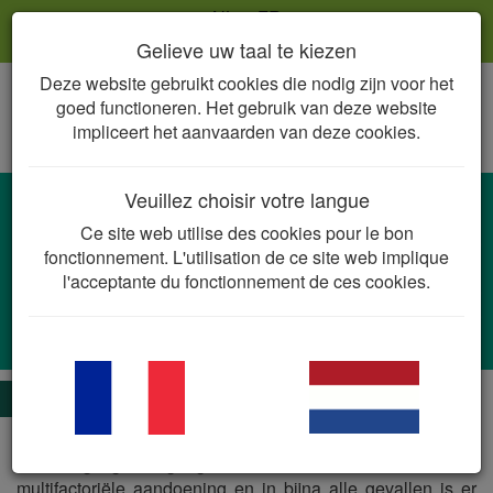
NL
FR
Gelieve uw taal te kiezen
Deze website gebruikt cookies die nodig zijn voor het
Togg
goed functioneren. Het gebruik van deze website
navig
impliceert het aanvaarden van deze cookies.
Veuillez choisir votre langue
Otitis externa
Ce site web utilise des cookies pour le bon
Staphylococcus
spp.,
Streptococcus
spp.,
fonctionnement. L'utilisation de ce site web implique
Enterococcus
spp.,
Escherichia coli,
l'acceptante du fonctionnement de ces cookies.
Proteus
spp.,
Corynebacterium
spp.,
Pseudomonas
spp. (meestal bij chronische otitis),
Malassezia
spp. (gist)
De essentie
Otitis externa is een acute of chronische ontsteking van de
uitwendige gehoorgang en het trommelvlies. Het is een
multifactoriële aandoening en in bijna alle gevallen is er