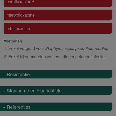
2
enrofloxacine
marbofloxacine
orbifloxacine
Voetnoten
1: Enkel vergund voor
Staphylococcus pseudintermedius
2: Enkel bij vermoeden van een dieper gelegen infectie.
+ Resistentie
+ Staalname en diagnostiek
+ Referenties