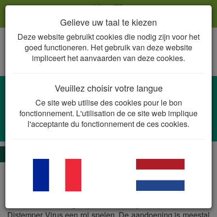
NL
FR
Gelieve uw taal te kiezen
Deze website gebruikt cookies die nodig zijn voor het
Togg
goed functioneren. Het gebruik van deze website
navig
impliceert het aanvaarden van deze cookies.
Veuillez choisir votre langue
Orchitis
Ce site web utilise des cookies pour le bon
Escherichia coli, Proteus vulgaris,
fonctionnement. L'utilisation de ce site web implique
Staphylococcus
spp.,
Streptococcus
spp.,
l'acceptante du fonctionnement de ces cookies.
Brucella canis, Mycoplasma canis
De essentie
Orchitis is een ontsteking van de testis en/of epididymis en
komt meestal voor bij jonge reuen. Orchitis kan traumatisch
van aard zijn of optreden na infectie. Naast bacteriën
kunnen ook fungi (o.a. blastomycosis) en Canine
Distemper Virus een rol spelen. De aandoening is meestal