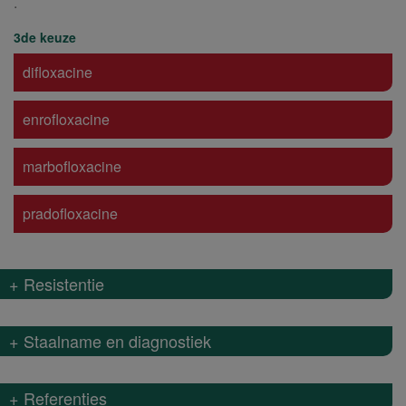
.
3de keuze
difloxacine
enrofloxacine
marbofloxacine
pradofloxacine
+ Resistentie
+ Staalname en diagnostiek
+ Referenties