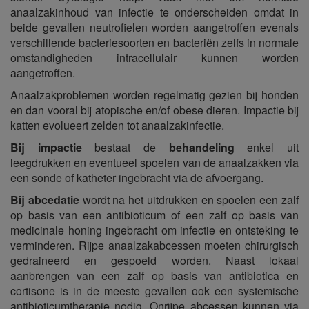
anaalzakinhoud van infectie te onderscheiden omdat in
beide gevallen neutrofielen worden aangetroffen evenals
verschillende bacteriesoorten en bacteriën zelfs in normale
omstandigheden intracellulair kunnen worden
aangetroffen.
Anaalzakproblemen worden regelmatig gezien bij honden
en dan vooral bij atopische en/of obese dieren. Impactie bij
katten evolueert zelden tot anaalzakinfectie.
Bij impactie
bestaat de
behandeling
enkel uit
leegdrukken en eventueel spoelen van de anaalzakken via
een sonde of katheter ingebracht via de afvoergang.
Bij abcedatie
wordt na het uitdrukken en spoelen een zalf
op basis van een antibioticum of een zalf op basis van
medicinale honing ingebracht om infectie en ontsteking te
verminderen. Rijpe anaalzakabcessen moeten chirurgisch
gedraineerd en gespoeld worden. Naast lokaal
aanbrengen van een zalf op basis van antibiotica en
cortisone is in de meeste gevallen ook een systemische
antibioticumtherapie nodig. Onrijpe abcessen kunnen via