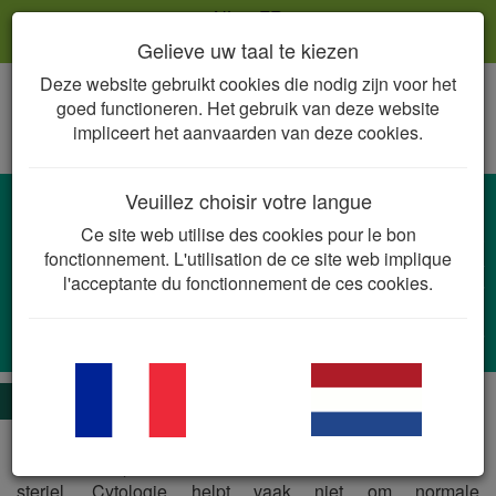
NL
FR
Gelieve uw taal te kiezen
Deze website gebruikt cookies die nodig zijn voor het
Togg
goed functioneren. Het gebruik van deze website
navig
impliceert het aanvaarden van deze cookies.
Veuillez choisir votre langue
Anaalzakabcessen
Ce site web utilise des cookies pour le bon
Mengcultuur van commensale
fonctionnement. L'utilisation de ce site web implique
darmmicrobiota (Gram-positieve en Gram-
l'acceptante du fonctionnement de ces cookies.
negatieve kiemen, anaëroben)
Bacillus
spp.,
Escherichia coli, Micrococcus
spp.,
Proteus
spp.,
Enterococcus faecalis
De essentie
Een anaalzakabces is het eindstadium van een cascade
van anaalzakproblemen. Normale anaalzakinhoud is nooit
steriel. Cytologie helpt vaak niet om normale