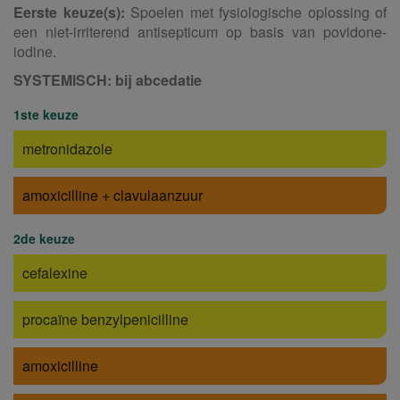
Eerste keuze(s):
Spoelen met fysiologische oplossing of
een niet-irriterend antisepticum op basis van povidone-
iodine.
SYSTEMISCH: bij abcedatie
1ste keuze
metronidazole
amoxicilline + clavulaanzuur
2de keuze
cefalexine
procaïne benzylpenicilline
amoxicilline