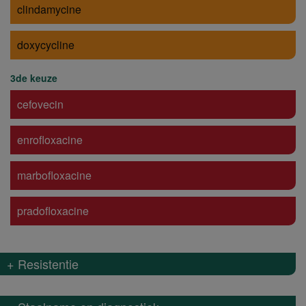
clindamycine
doxycycline
3de keuze
cefovecin
enrofloxacine
marbofloxacine
pradofloxacine
+ Resistentie