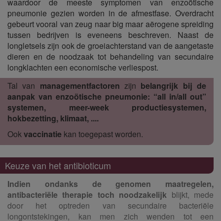
waardoor de meeste symptomen van enzoötische
pneumonie gezien worden in de afmestfase. Overdracht
gebeurt vooral van zeug naar big maar aërogene spreiding
tussen bedrijven is eveneens beschreven. Naast de
longletsels zijn ook de groeiachterstand van de aangetaste
dieren en de noodzaak tot behandeling van secundaire
longklachten een economische verliespost.
Tal van
managementfactoren
zijn
belangrijk bij de
aanpak van enzoötische pneumonie: “all in/all out”
systemen, meer-week productiesystemen,
hokbezetting, klimaat, ....
Ook
vaccinatie
kan toegepast worden.
Keuze van het antibioticum
Indien ondanks de genomen maatregelen,
antibacteriële therapie toch noodzakelijk
blijkt, mede
door het optreden van secundaire bacteriële
longontstekingen, kan men zich wenden tot een