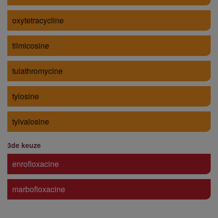
oxytetracycline
tilmicosine
tulathromycine
tylosine
tylvalosine
3de keuze
enrofloxacine
marbofloxacine