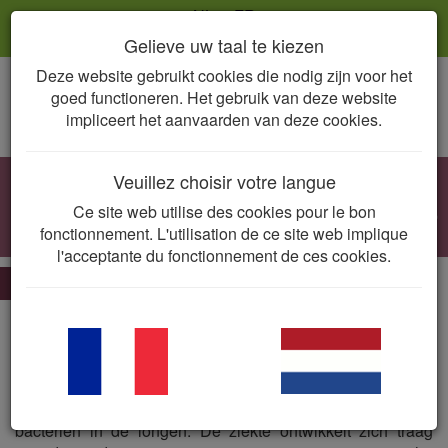
NL
FR
Gelieve uw taal te kiezen
Deze website gebruikt cookies die nodig zijn voor het
Togg
goed functioneren. Het gebruik van deze website
navig
impliceert het aanvaarden van deze cookies.
Veuillez choisir votre langue
Enzoötische pneumonie
Ce site web utilise des cookies pour le bon
Mycoplasma hyopneumoniae
fonctionnement. L'utilisation de ce site web implique
l'acceptante du fonctionnement de ces cookies.
De essentie
Mycoplasma hyopneumoniae
ondermijnt de mucociliaire
afweer ter hoogte van het ademhalingsstelsel en
veroorzaakt naast pneumonie ook grote economische
schade door groeidaling. Daarnaast fungeert
M.
hyopneumoniae
als primaire ingangspoort voor andere
bacteriën in de longen. De ziekte ontwikkelt zich traag