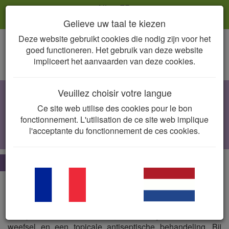
NL
FR
Gelieve uw taal te kiezen
Deze website gebruikt cookies die nodig zijn voor het
Togg
goed functioneren. Het gebruik van deze website
navig
impliceert het aanvaarden van deze cookies.
Veuillez choisir votre langue
Wonden en huidabcessen
Ce site web utilise des cookies pour le bon
Pasteurella multocida
, beta-hemolytische
fonctionnement. L'utilisation de ce site web implique
streptokokken,
Staphylococcus
spp.,
l'acceptante du fonctionnement de ces cookies.
anaëroben (mondflora)
De essentie
Huidwonden bij katten kunnen verschillende oorzaken
hebben (trauma zoals vechten, aanrijding, chirurgie,…) en
vereisen een lokale behandeling, waaronder het reinigen
en spoelen van de wonde, het verwijderen van dood
weefsel en een topicale antiseptische behandeling. Bij