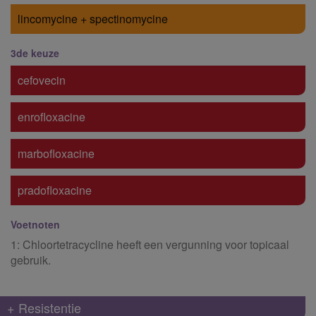
lincomycine + spectinomycine
3de keuze
cefovecin
enrofloxacine
marbofloxacine
pradofloxacine
Voetnoten
1: Chloortetracycline heeft een vergunning voor topicaal
gebruik.
+ Resistentie