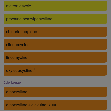
metronidazole
procaïne benzylpenicilline
1
chloortetracycline
clindamycine
lincomycine
1
oxytetracycline
2de keuze
amoxicilline
amoxicilline + clavulaanzuur