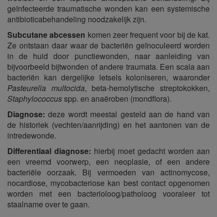
geïnfecteerde traumatische wonden kan een systemische
antibioticabehandeling noodzakelijk zijn.
Subcutane abcessen
komen zeer frequent voor bij de kat.
Ze ontstaan daar waar de bacteriën geïnoculeerd worden
in de huid door punctiewonden, naar aanleiding van
bijvoorbeeld bijtwonden of andere traumata. Een scala aan
bacteriën kan dergelijke letsels koloniseren, waaronder
Pasteurella multocida
, beta-hemolytische streptokokken,
Staphylococcus
spp. en anaëroben (mondflora).
Diagnose:
deze wordt meestal gesteld aan de hand van
de historiek (vechten/aanrijding) en het aantonen van de
intredewonde.
Differentiaal diagnose:
hierbij moet gedacht worden aan
een vreemd voorwerp, een neoplasie, of een andere
bacteriële oorzaak. Bij vermoeden van actinomycose,
nocardiose, mycobacteriose kan best contact opgenomen
worden met een bacterioloog/patholoog vooraleer tot
staalname over te gaan.