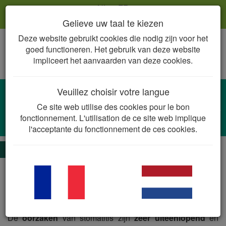
NL
FR
Gelieve uw taal te kiezen
Deze website gebruikt cookies die nodig zijn voor het
Togg
goed functioneren. Het gebruik van deze website
navig
impliceert het aanvaarden van deze cookies.
Veuillez choisir votre langue
Infecties van de mondholte
Ce site web utilise des cookies pour le bon
Gram-negatieve anaëroben en Gram-
fonctionnement. L'utilisation de ce site web implique
positieve aërobe kokken
l'acceptante du fonctionnement de ces cookies.
De essentie
Stomatitis is een uitgebreide ontsteking van de mucosa
waarbij alle structuren in de mondholte betrokken kunnen
zijn. De ontsteking kan zich ook uitbreiden naar
onderliggende submucosale weefsels.
De
oorzaken
van stomatitis zijn
zeer uiteenlopend
en