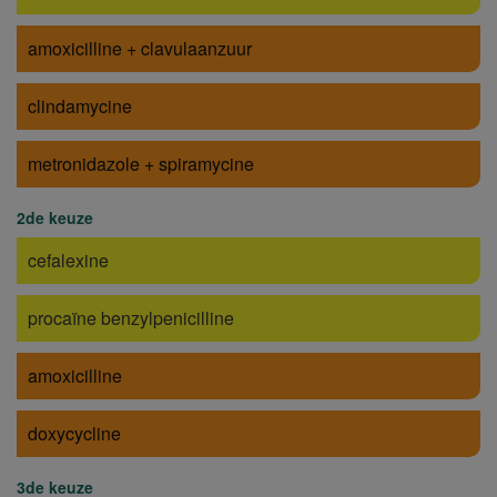
amoxicilline + clavulaanzuur
clindamycine
metronidazole + spiramycine
2de keuze
cefalexine
procaïne benzylpenicilline
amoxicilline
doxycycline
3de keuze