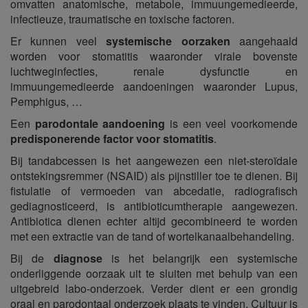
omvatten anatomische, metabole, immuungemedieerde,
infectieuze, traumatische en toxische factoren.
Er kunnen veel
systemische oorzaken
aangehaald
worden voor stomatitis waaronder virale bovenste
luchtweginfecties, renale dysfunctie en
immuungemedieerde aandoeningen waaronder Lupus,
Pemphigus, …
Een
parodontale aandoening
is een veel voorkomende
predisponerende factor voor stomatitis
.
Bij tandabcessen is het aangewezen een niet-steroïdale
ontstekingsremmer (NSAID) als pijnstiller toe te dienen. Bij
fistulatie of vermoeden van abcedatie, radiografisch
gediagnosticeerd, is antibioticumtherapie aangewezen.
Antibiotica dienen echter altijd gecombineerd te worden
met een extractie van de tand of wortelkanaalbehandeling.
Bij de
diagnose
is het belangrijk een systemische
onderliggende oorzaak uit te sluiten met behulp van een
uitgebreid labo-onderzoek. Verder dient er een grondig
oraal en parodontaal onderzoek plaats te vinden. Cultuur is